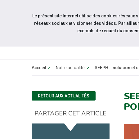
Accéder à notre page Facebook
Accéder à notre page Youtube
Accéder à notre page Linkedin
Accéder à notre page Twitter
Aller à la navigation
Le présent site Internet utilise des cookies réseaux 
Aller au contenu
réseaux sociaux et visionner des vidéos. Par aill
exempts de recueil du consen
Accueil
Notre actualité
SEEPH : Inclusion et c
SE
RETOUR AUX ACTUALITÉS
PO
PARTAGER CET ARTICLE