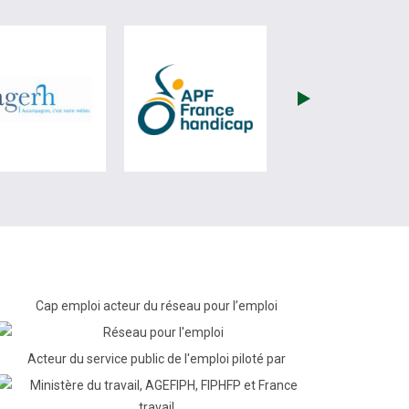
re)
site de France Travail (nouvelle fenêtre)
visiter les site de Fagerh (nouvelle fenêtre)
visiter les site de APF (nou
Cap emploi acteur du réseau pour l’emploi
Acteur du service public de l'emploi piloté par