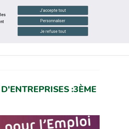
handshake
essibilité
Services en ligne
J'accepte tout
 les
Personnaliser
nt
Je refuse tout
INFOS
ITÉS
ÉVÉNEMENTS
PRATIQUES
 D'ENTREPRISES :3ÈME