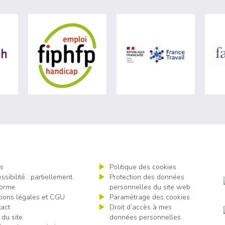
ère du travail (nouvelle fenêtre)
visiter les site de Agefiph (nouvelle fenêtre)
visiter les site de Fiphfp (nouvelle fenêt
visiter les 
s
Politique des cookies
ssibilité : partiellement
Protection des données
orme
personnelles du site web
ions légales et CGU
Paramétrage des cookies
act
Droit d’accès à mes
 du site
données personnelles