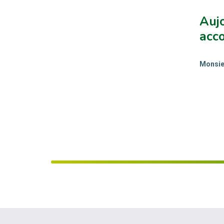
Auj
acc
Monsieu