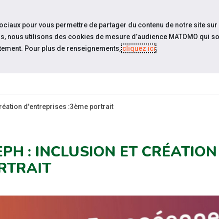
travel_explore
settings_accessibility
Sites du réseau
Acc
sociaux pour vous permettre de partager du contenu de notre site sur
eurs, nous utilisons des cookies de mesure d’audience MATOMO qui so
tement. Pour plus de renseignements,
cliquez ici
.
QUI SOMMES-
ACTUAL
NOUS ?
réation d'entreprises :3ème portrait
EPH : INCLUSION ET CRÉATION
RTRAIT