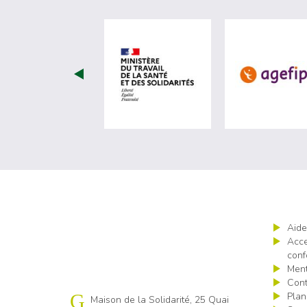
visiter les site de Minist
Aide
Acce
conf
Ment
Cont
Plan
Cap emploi 19
Maison de la Solidarité, 25 Quai