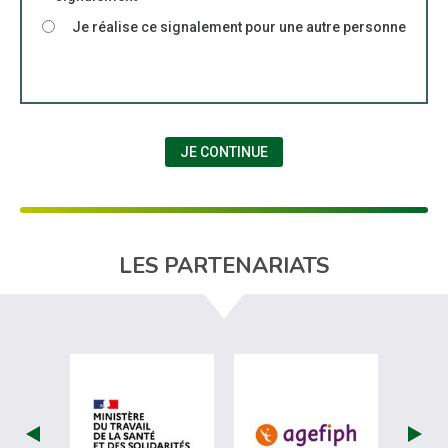
Je réalise ce signalement pour une autre personne
JE CONTINUE
LES PARTENARIATS
visiter les site de Ministère du travail (
visiter les si