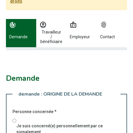
droits
.
Utilisez les flèches gauche et droite pour naviguer entre les étapes.
track_changes
account_circle
badge
fingerprint
Travailleur
Demande
/
Employeur
Contact
bénéficiaire
Demande
demande :
ORIGINE DE LA DEMANDE
Personne concernée
*
Je suis concerné(e) personnellement par ce
signalement