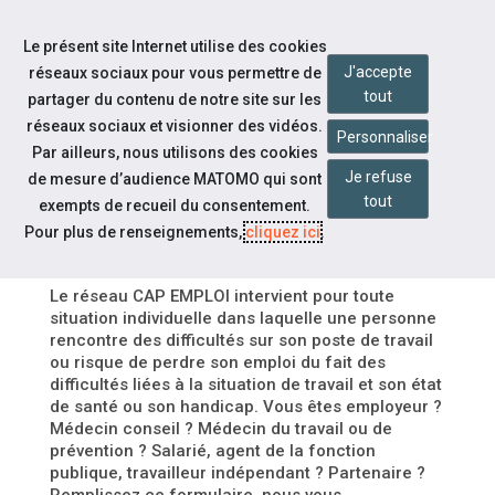
Accéder à notre page Facebook
Accéder à notre page Youtube
Accéder à notre page Linkedin
Accéder à notre page Twitter
Aller à la navigation
Le présent site Internet utilise des cookies
Aller au contenu
J'accepte
réseaux sociaux pour vous permettre de
tout
partager du contenu de notre site sur les
réseaux sociaux et visionner des vidéos.
Personnaliser
Par ailleurs, nous utilisons des cookies
DÉPÔT D'UN NOUVEAU
Je refuse
de mesure d’audience MATOMO qui sont
FORMULAIRE SIGNALEMENT
tout
exempts de recueil du consentement.
MAINTIEN
Pour plus de renseignements,
cliquez ici
.
Le réseau CAP EMPLOI intervient pour toute
situation individuelle dans laquelle une personne
rencontre des difficultés sur son poste de travail
ou risque de perdre son emploi du fait des
difficultés liées à la situation de travail et son état
de santé ou son handicap. Vous êtes employeur ?
Médecin conseil ? Médecin du travail ou de
prévention ? Salarié, agent de la fonction
publique, travailleur indépendant ? Partenaire ?