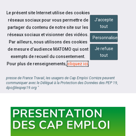
Accéder à notre page Facebook
Accéder à notre page Youtube
Accéder à notre page Linkedin
Accéder à notre page Twitter
Aller à la navigation
Le présent site Internet utilise des cookies
Aller au contenu
J'accepte
réseaux sociaux pour vous permettre de
tout
partager du contenu de notre site sur les
réseaux sociaux et visionner des vidéos.
Personnaliser
Par ailleurs, nous utilisons des cookies
Je refuse
de mesure d’audience MATOMO qui sont
tout
exempts de recueil du consentement.
Pour plus de renseignements,
cliquez ici
.
EN COMPLEMENT
"Pour toute demande d'information complémentaire au communiqué de
presse de France Travail, les usagers de Cap Emploi Corrèze peuvent
communiquer avec le Délégué à la Protection des Données des PEP 19,
dpo@lespep19.org "
CAP EMPLOI 19
À la une