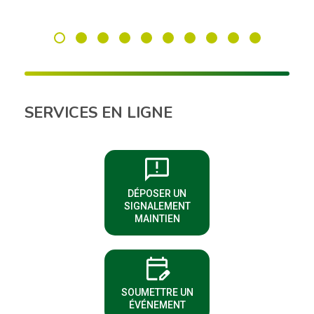
SERVICES EN LIGNE
sms_failed
DÉPOSER UN
(NOUVELLE FENÊTRE)
SIGNALEMENT
MAINTIEN
edit_calendar
(NOUVELLE FENÊTRE)
SOUMETTRE UN
ÉVÉNEMENT