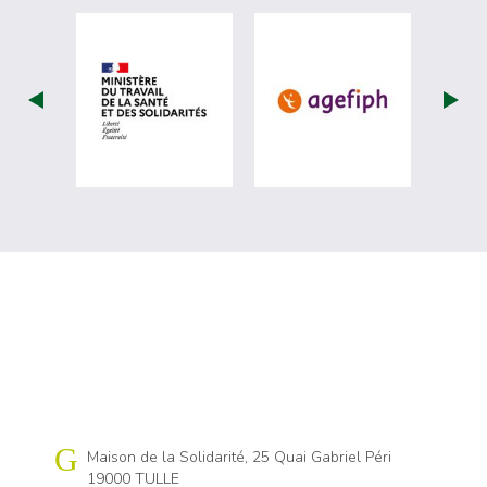
visiter les site de Ministère du travail (
visiter les si
Cap emploi 19
Maison de la Solidarité, 25 Quai Gabriel Péri
19000 TULLE